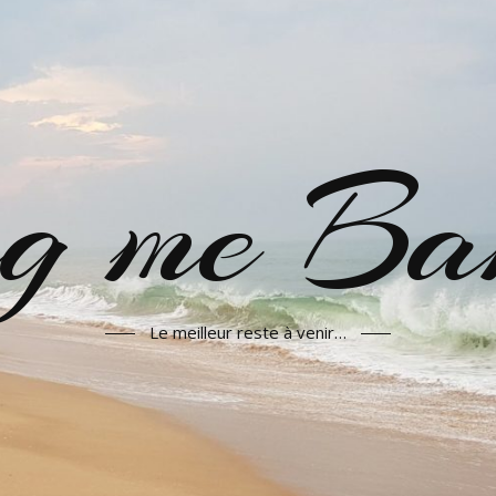
g me Ba
Le meilleur reste à venir…