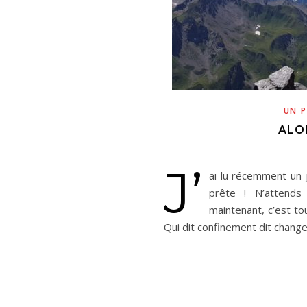
UN P
ALO
J’
ai lu récemment un j
prête ! N’attends 
maintenant, c’est to
Qui dit confinement dit chang